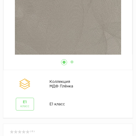
Коллекция
МДФ Плёнка
E1
E1 класс
класс
( 0 )