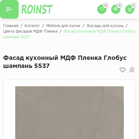
0
0
0
Назад
Назад
Главная
/
Каталог
/
Мебель для кухни
/
Фасады для кухонь
/
Цвета фасадов МДФ Пленка
/
Фасад кухонный МДФ Пленка Глобус
Заказать кухню
шампань 5537
Кухни на заказ
Фасады для кухни
Декоры фасадов
Столешницы для к
Фасад кухонный МДФ Пленка Глобус
шампань 5537
Кухонный фартук
Декоры столешниц
Мойки для кухни
Декоры кухонных фартуков
Декоры ЛДСП для мебели
Декоры обоев под мебель