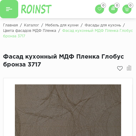
0
0
0
Назад
Назад
Главная
/
Каталог
/
Мебель для кухни
/
Фасады для кухонь
/
Цвета фасадов МДФ Пленка
/
Фасад кухонный МДФ Пленка Глобус
Заказать кухню
бронза 3717
Кухни на заказ
Фасады для кухни
Декоры фасадов
Столешницы для к
Фасад кухонный МДФ Пленка Глобус
бронза 3717
Кухонный фартук
Декоры столешниц
Мойки для кухни
Декоры кухонных фартуков
Декоры ЛДСП для мебели
Декоры обоев под мебель