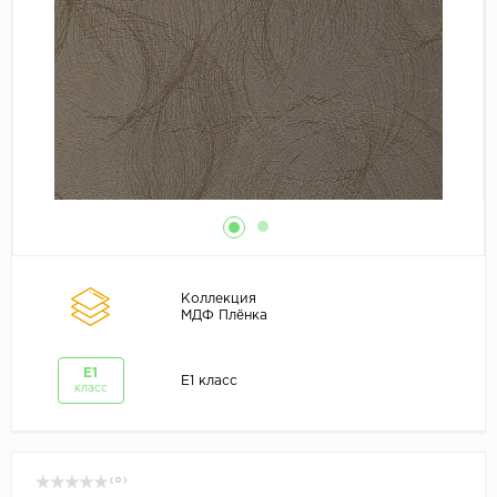
Коллекция
МДФ Плёнка
E1
E1 класс
класс
( 0 )