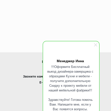
Менеджер Инна
ИНФОРМАЦИЯ
!!!Оформите Бесплатный
выезд дизайнера-замерщика с
www.ROINST.ru
образцами Кухни и мебели -
Звоните нам:
8 495 797-10-50 /
Whatsapp
получите дополнительную
E-mail:
info@roinst.ru
Скидку к проекту мебели от
нашей мебельной фабрики!!!
О КОМПАНИИ
Здравствуйте! Готова помочь
О компании
Вам. Напишите мне, если у
Контакты
Вас появятся вопросы.