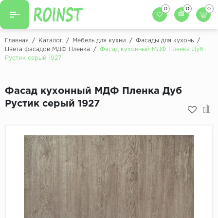
0
0
0
Назад
Назад
Главная
/
Каталог
/
Мебель для кухни
/
Фасады для кухонь
/
Цвета фасадов МДФ Пленка
/
Фасад кухонный МДФ Пленка Дуб
Заказать кухню
Рустик серый 1927
Кухни на заказ
Фасады для кухни
Декоры фасадов
Столешницы для к
Фасад кухонный МДФ Пленка Дуб
Рустик серый 1927
Кухонный фартук
Декоры столешниц
Мойки для кухни
Декоры кухонных фартуков
Декоры ЛДСП для мебели
Декоры обоев под мебель