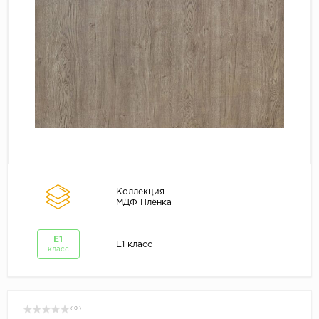
Коллекция
МДФ Плёнка
E1
E1 класс
класс
( 0 )