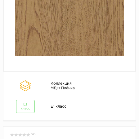
Коллекция
МДФ Плёнка
E1
E1 класс
класс
( 0 )