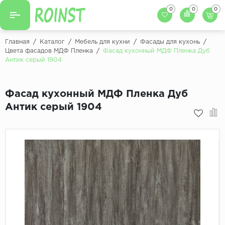
0
0
0
Назад
Назад
Главная
/
Каталог
/
Мебель для кухни
/
Фасады для кухонь
/
Цвета фасадов МДФ Пленка
/
Фасад кухонный МДФ Пленка Дуб
Заказать кухню
Антик серый 1904
Кухни на заказ
Фасады для кухни
Декоры фасадов
Столешницы для к
Фасад кухонный МДФ Пленка Дуб
Антик серый 1904
Кухонный фартук
Декоры столешниц
Мойки для кухни
Декоры кухонных фартуков
Декоры ЛДСП для мебели
Декоры обоев под мебель