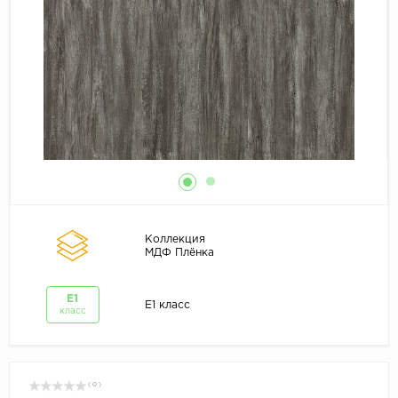
Коллекция
МДФ Плёнка
E1
E1 класс
класс
( 0 )