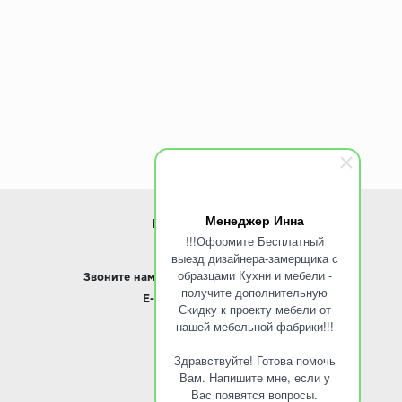
Менеджер Инна
ИНФОРМАЦИЯ
!!!Оформите Бесплатный
выезд дизайнера-замерщика с
www.ROINST.ru
образцами Кухни и мебели -
Звоните нам:
8 495 797-10-50 /
Whatsapp
получите дополнительную
E-mail:
info@roinst.ru
Скидку к проекту мебели от
нашей мебельной фабрики!!!
О КОМПАНИИ
Здравствуйте! Готова помочь
О компании
Вам. Напишите мне, если у
Контакты
Вас появятся вопросы.