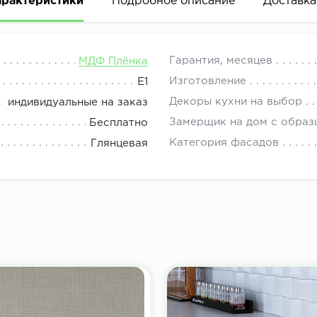
арактеристики
Подробное описание
Доставка
G кухонные фасады, фасады для шкафов, фасады для ш
08.00 до 21.00.
Гарантия, месяцев
МДФ Плёнка
Изготовление
E1
Декоры кухни на выбор
индивидуальные на заказ
Замерщик на дом с образ
Бесплатно
Категория фасадов
Глянцевая