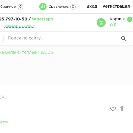
Вход
Регистрация
бранное:
Сравнение:
0
0
95 797-10-50 /
Whatsapp
Корзина
0
0 ₽
Заказать звонок
а Белый (теплый) 1200G
( 0 )
азец