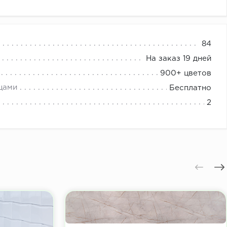
кафов купе
84
На заказ 19 дней
900+ цветов
цами
Бесплатно
2