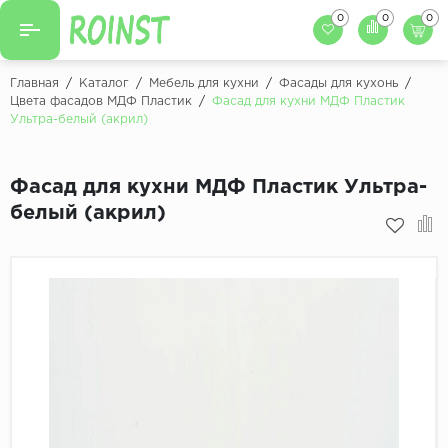
0
0
0
Назад
Назад
Главная
/
Каталог
/
Мебель для кухни
/
Фасады для кухонь
/
Цвета фасадов МДФ Пластик
/
Фасад для кухни МДФ Пластик
Заказать кухню
Ультра-белый (акрил)
Кухни на заказ
Фасады для кухни
Декоры фасадов
Столешницы для к
Фасад для кухни МДФ Пластик Ультра-
белый (акрил)
Кухонный фартук
Декоры столешниц
Мойки для кухни
Декоры кухонных фартуков
Декоры ЛДСП для мебели
Декоры обоев под мебель