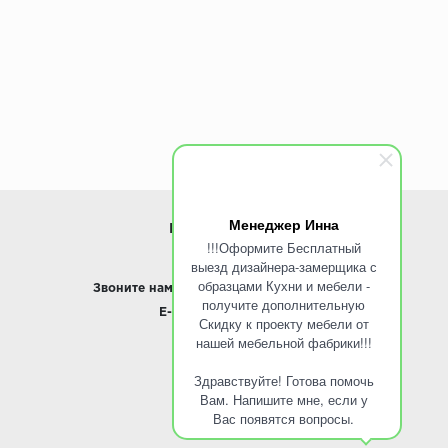
Менеджер Инна
ИНФОРМАЦИЯ
!!!Оформите Бесплатный
выезд дизайнера-замерщика с
www.ROINST.ru
образцами Кухни и мебели -
Звоните нам:
8 495 797-10-50 /
Whatsapp
получите дополнительную
E-mail:
info@roinst.ru
Скидку к проекту мебели от
нашей мебельной фабрики!!!
О КОМПАНИИ
Здравствуйте! Готова помочь
О компании
Вам. Напишите мне, если у
Контакты
Вас появятся вопросы.
Кухни оптом