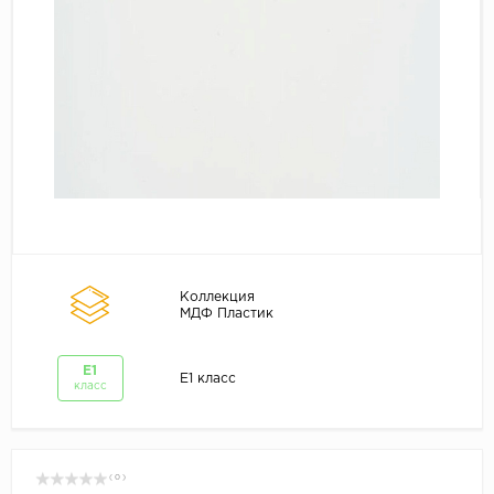
Коллекция
МДФ Пластик
E1
E1 класс
класс
( 0 )