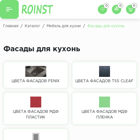
0
0
0
Назад
Назад
Главная
/
Каталог
/
Мебель для кухни
/
Фасады для кухонь
Заказать кухню
Кухни на заказ
Фасады для кухни
Фасады для кухонь
Декоры фасадов
Столешницы для к
Кухонный фартук
Декоры столешниц
Мойки для кухни
Декоры кухонных фартуков
ЦВЕТА ФАСАДОВ FENIX
ЦВЕТА ФАСАДОВ TSS CLEAF
Декоры ЛДСП для мебели
Декоры обоев под мебель
ЦВЕТА ФАСАДОВ МДФ
ЦВЕТА ФАСАДОВ МДФ
ПЛАСТИК
ПЛЕНКА