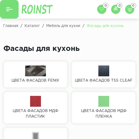
0
0
0
Назад
Назад
Главная
/
Каталог
/
Мебель для кухни
/
Фасады для кухонь
Заказать кухню
Кухни на заказ
Фасады для кухни
Фасады для кухонь
Декоры фасадов
Столешницы для к
Кухонный фартук
Декоры столешниц
Мойки для кухни
Декоры кухонных фартуков
ЦВЕТА ФАСАДОВ FENIX
ЦВЕТА ФАСАДОВ TSS CLEAF
Декоры ЛДСП для мебели
Декоры обоев под мебель
ЦВЕТА ФАСАДОВ МДФ
ЦВЕТА ФАСАДОВ МДФ
ПЛАСТИК
ПЛЕНКА