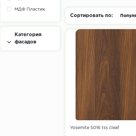
МДФ Пластик
Сортировать по:
Попул
Категория
фасадов
Yosemite S016 tss cleaf