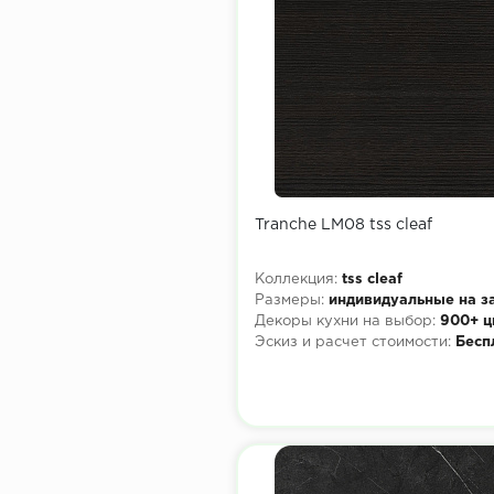
Tranche LM08 tss cleaf
Коллекция:
tss cleaf
Размеры:
индивидуальные на з
Декоры кухни на выбор:
900+ ц
Эскиз и расчет стоимости:
Бесп