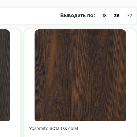
Выводить по:
18
36
72
Yosemite S013 tss cleaf