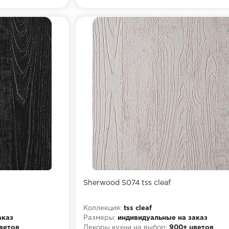
Sherwood S074 tss cleaf
Коллекция:
tss cleaf
аказ
Размеры:
индивидуальные на заказ
ветов
Декоры кухни на выбор:
900+ цветов