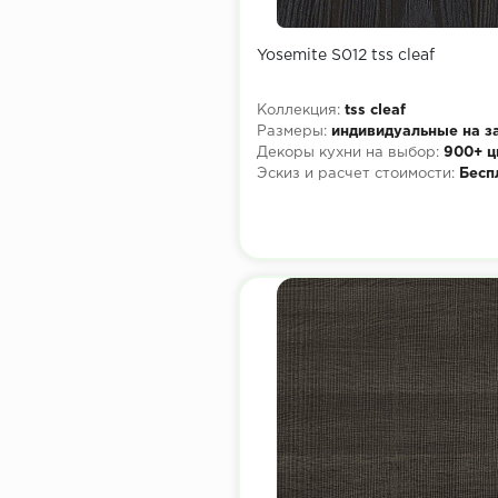
Yosemite S012 tss cleaf
Коллекция:
tss cleaf
Размеры:
индивидуальные на з
Декоры кухни на выбор:
900+ ц
Эскиз и расчет стоимости:
Бесп