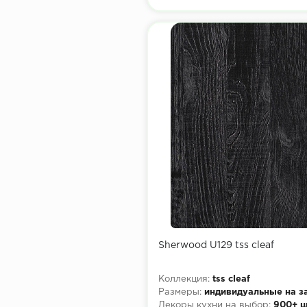
Sherwood U129 tss cleaf
Коллекция:
tss cleaf
Размеры:
индивидуальные на з
Декоры кухни на выбор:
900+ ц