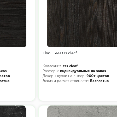
Tivoli S141 tss cleaf
Коллекция:
tss cleaf
аказ
Размеры:
индивидуальные на заказ
ветов
Декоры кухни на выбор:
900+ цветов
латно
Эскиз и расчет стоимости:
Бесплатно