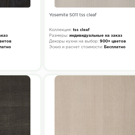
Yosemite S011 tss cleaf
Коллекция:
tss cleaf
аказ
Размеры:
индивидуальные на заказ
ветов
Декоры кухни на выбор:
900+ цветов
латно
Эскиз и расчет стоимости:
Бесплатно