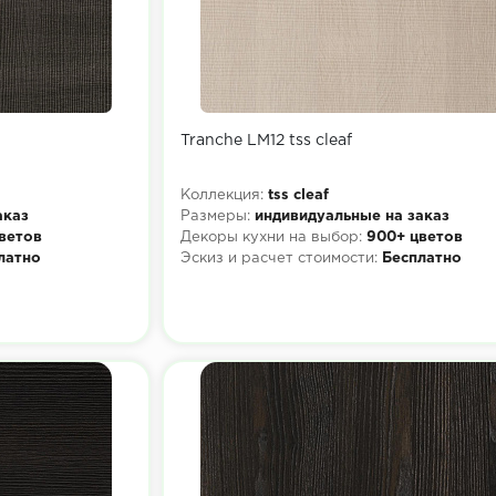
Tranche LM12 tss cleaf
Коллекция:
tss cleaf
аказ
Размеры:
индивидуальные на заказ
ветов
Декоры кухни на выбор:
900+ цветов
латно
Эскиз и расчет стоимости:
Бесплатно