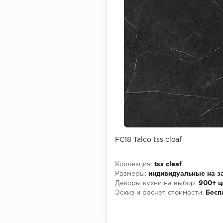
FC18 Talco tss cleaf
Коллекция:
tss cleaf
Размеры:
индивидуальные на з
Декоры кухни на выбор:
900+ ц
Эскиз и расчет стоимости:
Бесп