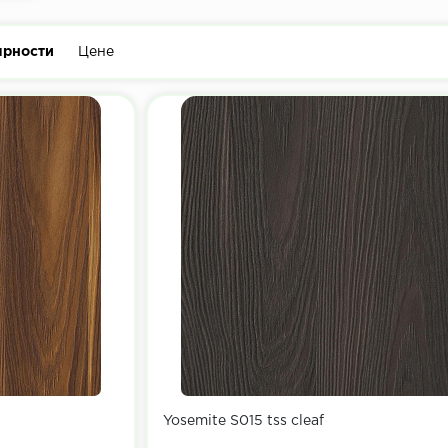
ярности
Цене
Yosemite S015 tss cleaf