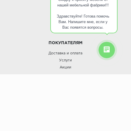
нашей мебельной фабрики!!!
О КОМПАНИИ
Здравствуйте! Готова помочь
О компании
Вам. Напишите мне, если у
Контакты
Вас появятся вопросы.
Кухни оптом
ПОКУПАТЕЛЯМ
Доставка и оплата
Услуги
Акции
Roinst: Мебель и дизайн;© 2009
Мебель и дизайн “Роинст”