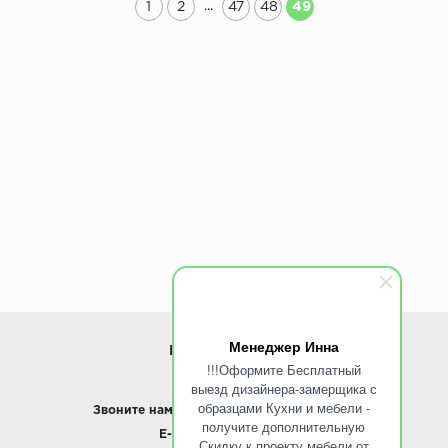
...
1
2
47
48
49
Менеджер Инна
ИНФОРМАЦИЯ
!!!Оформите Бесплатный
выезд дизайнера-замерщика с
www.ROINST.ru
образцами Кухни и мебели -
Звоните нам:
8 495 797-10-50 /
Whatsapp
получите дополнительную
E-mail:
info@roinst.ru
Скидку к проекту мебели от