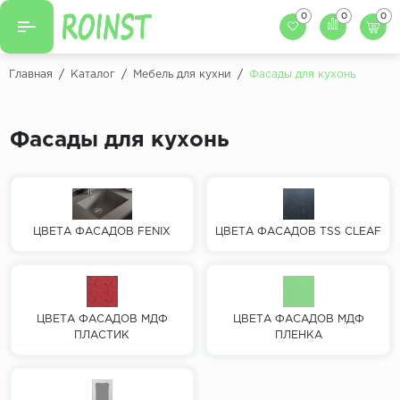
0
0
0
Назад
Назад
Главная
/
Каталог
/
Мебель для кухни
/
Фасады для кухонь
Заказать кухню
Кухни на заказ
Фасады для кухни
Фасады для кухонь
Декоры фасадов
Столешницы для к
Кухонный фартук
Декоры столешниц
Мойки для кухни
Декоры кухонных фартуков
ЦВЕТА ФАСАДОВ FENIX
ЦВЕТА ФАСАДОВ TSS CLEAF
Декоры ЛДСП для мебели
Декоры обоев под мебель
ЦВЕТА ФАСАДОВ МДФ
ЦВЕТА ФАСАДОВ МДФ
ПЛАСТИК
ПЛЕНКА