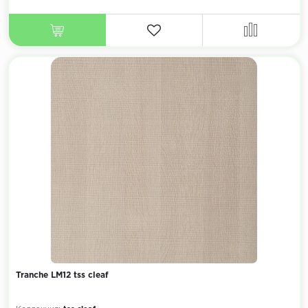
Tranche LM12 tss cleaf