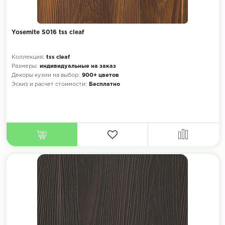
Yosemite S016 tss cleaf
Коллекция:
tss cleaf
Размеры:
индивидуальные на заказ
Декоры кухни на выбор:
900+ цветов
Эскиз и расчет стоимости:
Бесплатно