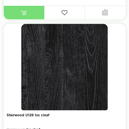
Sherwood U129 tss cleaf