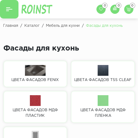
0
0
0
Назад
Назад
Главная
/
Каталог
/
Мебель для кухни
/
Фасады для кухонь
Заказать кухню
Кухни на заказ
Фасады для кухни
Фасады для кухонь
Декоры фасадов
Столешницы для к
Кухонный фартук
Декоры столешниц
Мойки для кухни
Декоры кухонных фартуков
ЦВЕТА ФАСАДОВ FENIX
ЦВЕТА ФАСАДОВ TSS CLEAF
Декоры ЛДСП для мебели
Декоры обоев под мебель
ЦВЕТА ФАСАДОВ МДФ
ЦВЕТА ФАСАДОВ МДФ
ПЛАСТИК
ПЛЕНКА