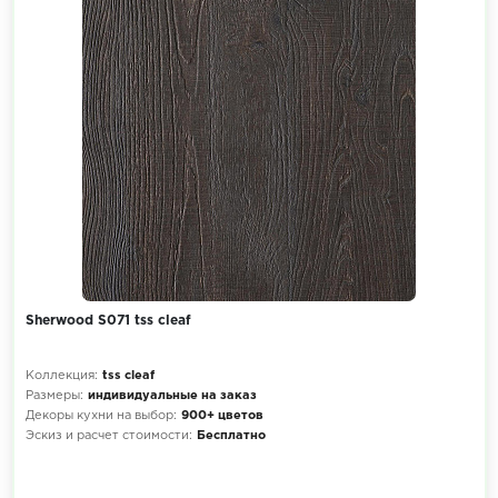
Sherwood S071 tss cleaf
Коллекция:
tss cleaf
Размеры:
индивидуальные на заказ
Декоры кухни на выбор:
900+ цветов
Эскиз и расчет стоимости:
Бесплатно