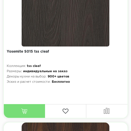
Yosemite S015 tss cleaf
Коллекция:
tss cleaf
Размеры:
индивидуальные на заказ
Декоры кухни на выбор:
900+ цветов
Эскиз и расчет стоимости:
Бесплатно