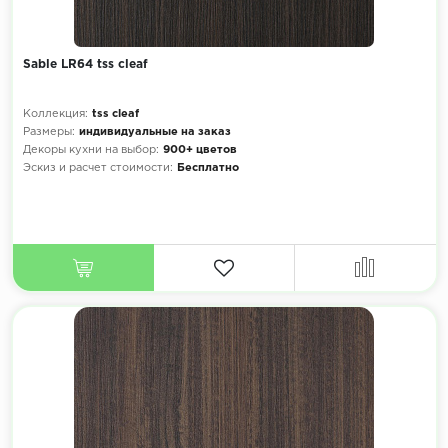
Sable LR64 tss cleaf
Коллекция:
tss cleaf
Размеры:
индивидуальные на заказ
Декоры кухни на выбор:
900+ цветов
Эскиз и расчет стоимости:
Бесплатно