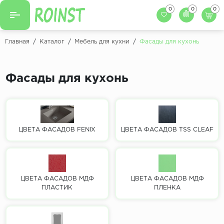
0
0
0
Назад
Назад
Главная
/
Каталог
/
Мебель для кухни
/
Фасады для кухонь
Заказать кухню
Кухни на заказ
Фасады для кухни
Фасады для кухонь
Декоры фасадов
Столешницы для к
Кухонный фартук
Декоры столешниц
Мойки для кухни
Декоры кухонных фартуков
ЦВЕТА ФАСАДОВ FENIX
ЦВЕТА ФАСАДОВ TSS CLEAF
Декоры ЛДСП для мебели
Декоры обоев под мебель
ЦВЕТА ФАСАДОВ МДФ
ЦВЕТА ФАСАДОВ МДФ
ПЛАСТИК
ПЛЕНКА