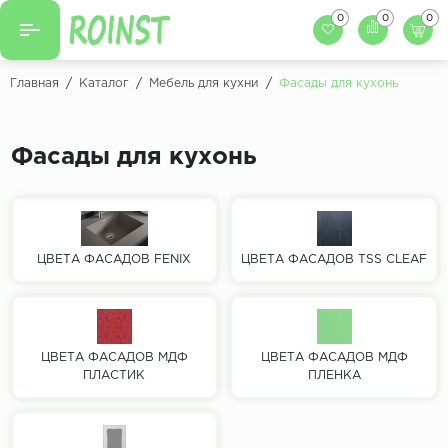
0
0
0
Назад
Назад
Главная
/
Каталог
/
Мебель для кухни
/
Фасады для кухонь
Заказать кухню
Кухни на заказ
Фасады для кухни
Фасады для кухонь
Декоры фасадов
Столешницы для к
Кухонный фартук
Декоры столешниц
Мойки для кухни
Декоры кухонных фартуков
ЦВЕТА ФАСАДОВ FENIX
ЦВЕТА ФАСАДОВ TSS CLEAF
Декоры ЛДСП для мебели
Декоры обоев под мебель
ЦВЕТА ФАСАДОВ МДФ
ЦВЕТА ФАСАДОВ МДФ
ПЛАСТИК
ПЛЕНКА