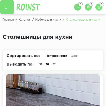
0
0
0
Назад
Назад
Главная
/
Каталог
/
Мебель для кухни
/
Столешницы для кухни
Заказать кухню
Кухни на заказ
Фасады для кухни
Столешницы для кухни
Декоры фасадов
Столешницы для к
Кухонный фартук
Декоры столешниц
Сортировать по:
Популярности
Цене
Мойки для кухни
Декоры кухонных фартуков
Выводить по:
18
36
72
Декоры ЛДСП для мебели
Декоры обоев под мебель