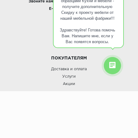
образцами Кухни и мебели -
Звоните нам:
8 495 797-10-50 /
Whatsapp
получите дополнительную
E-mail:
info@roinst.ru
Скидку к проекту мебели от
нашей мебельной фабрики!!!
О КОМПАНИИ
Здравствуйте! Готова помочь
О компании
Вам. Напишите мне, если у
Контакты
Вас появятся вопросы.
Кухни оптом
ПОКУПАТЕЛЯМ
Доставка и оплата
Услуги
Акции
Roinst: Мебель и дизайн;© 2009
Мебель и дизайн “Роинст”