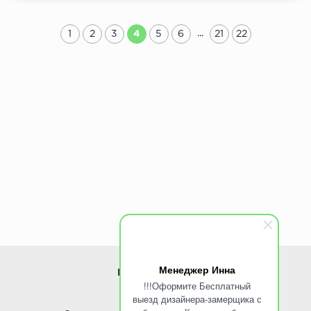
...
1
2
3
4
5
6
21
22
Менеджер Инна
ИНФОРМАЦИЯ
!!!Оформите Бесплатный
выезд дизайнера-замерщика с
www.ROINST.ru