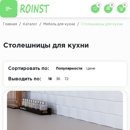
0
0
0
Назад
Назад
Главная
/
Каталог
/
Мебель для кухни
/
Столешницы для кухни
Заказать кухню
Кухни на заказ
Фасады для кухни
Столешницы для кухни
Декоры фасадов
Столешницы для к
Кухонный фартук
Декоры столешниц
Сортировать по:
Популярности
Цене
Мойки для кухни
Декоры кухонных фартуков
Выводить по:
18
36
72
Декоры ЛДСП для мебели
Декоры обоев под мебель