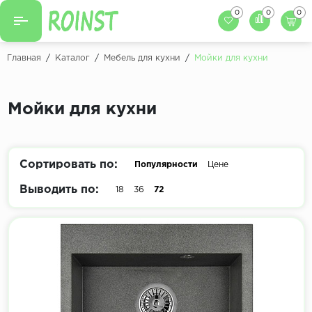
0
0
0
Назад
Назад
Главная
/
Каталог
/
Мебель для кухни
/
Мойки для кухни
Заказать кухню
Кухни на заказ
Фасады для кухни
Мойки для кухни
Декоры фасадов
Столешницы для к
Кухонный фартук
Декоры столешниц
Сортировать по:
Популярности
Цене
Мойки для кухни
Декоры кухонных фартуков
Выводить по:
18
36
72
Декоры ЛДСП для мебели
Декоры обоев под мебель