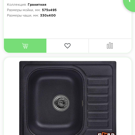
Коллекция:
Гранитная
Размеры мойки, мм:
575х495
Размеры чаши, мм:
330х400