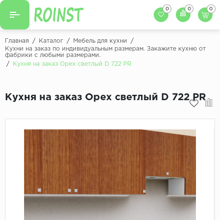
0
0
0
Назад
Назад
Главная
/
Каталог
/
Мебель для кухни
/
Кухни на заказ по индивидуальным размерам. Закажите кухню от
фабрики с любыми размерами.
Заказать кухню
Кухни на заказ
/
Кухня на заказ Орех светлый D 722 PR
Фасады для кухни
Декоры фасадов
Столешницы для к
Кухня на заказ Орех светлый D 722 PR
Кухонный фартук
Декоры столешниц
Мойки для кухни
Декоры кухонных фартуков
Декоры ЛДСП для мебели
Декоры обоев под мебель