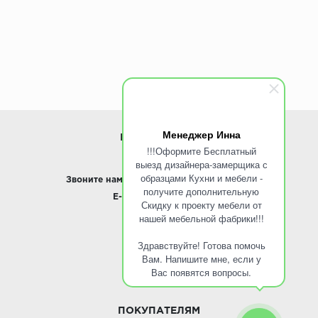
Менеджер Инна
ИНФОРМАЦИЯ
!!!Оформите Бесплатный
выезд дизайнера-замерщика с
www.ROINST.ru
образцами Кухни и мебели -
Звоните нам:
8 495 797-10-50 /
Whatsapp
получите дополнительную
E-mail:
info@roinst.ru
Скидку к проекту мебели от
нашей мебельной фабрики!!!
О КОМПАНИИ
Здравствуйте! Готова помочь
О компании
Вам. Напишите мне, если у
Контакты
Вас появятся вопросы.
Кухни оптом
ПОКУПАТЕЛЯМ