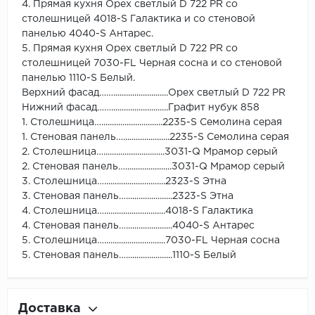
4. Прямая кухня Орех светлый D 722 PR со
столешницей 4018-S Галактика и со стеновой
панелью 4040-S Антарес.
5. Прямая кухня Орех светлый D 722 PR со
столешницей 7030-FL Черная сосна и со стеновой
панелью 1110-S Белый.
Верхний фасад……..........................Орех светлый D 722 PR
Нижний фасад……...........................Графит нубук 858
1. Столешница….............................2235-S Семолина серая
1. Стеновая панель…......................2235-S Семолина серая
2. Столешница….............................3031-Q Мрамор серый
2. Стеновая панель…......................3031-Q Мрамор серый
3. Столешница….............................2323-S Этна
3. Стеновая панель…......................2323-S Этна
4. Столешница….............................4018-S Галактика
4. Стеновая панель…......................4040-S Антарес
5. Столешница….............................7030-FL Черная сосна
5. Стеновая панель…......................1110-S Белый
Доставка