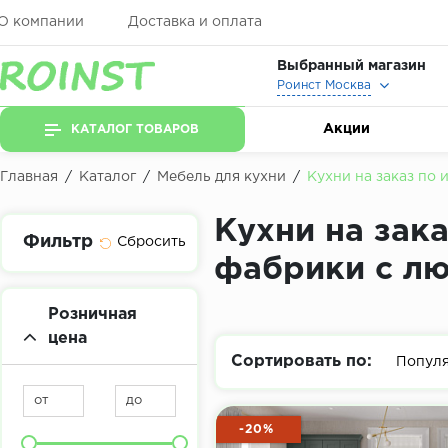
О компании
Доставка и оплата
Выбранный магазин
Роинст Москва
Акции
КАТАЛОГ ТОВАРОВ
Главная
/
Каталог
/
Мебель для кухни
/
Кухни на заказ по
Кухни на зак
Фильтр
фабрики с л
Розничная
цена
Сортировать по:
Попул
от
до
-20%