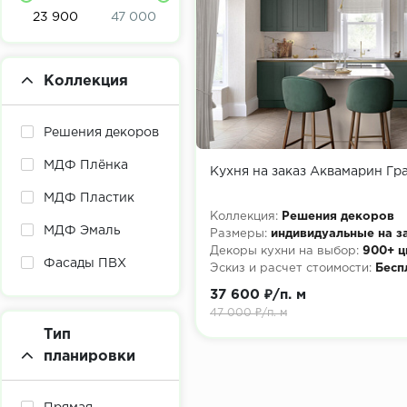
23 900
47 000
Коллекция
Решения декоров
МДФ Плёнка
Кухня на заказ Аквамарин Гр
МДФ Пластик
Коллекция:
Решения декоров
МДФ Эмаль
Размеры:
индивидуальные на з
Декоры кухни на выбор:
900+ ц
Фасады ПВХ
Эскиз и расчет стоимости:
Бесп
37 600 ₽/п. м
47 000 ₽/п. м
Тип
планировки