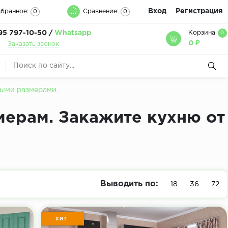
Вход
Регистрация
бранное:
Сравнение:
0
0
95 797-10-50 /
Whatsapp
Корзина
0
0 ₽
Заказать звонок
быми размерами.
мерам. Закажите кухню от
Выводить по:
18
36
72
ХИТ