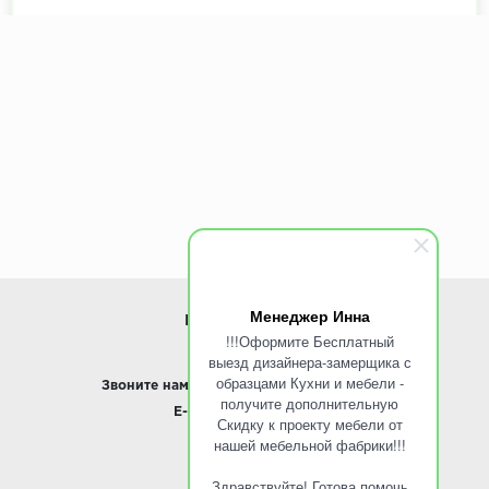
Менеджер Инна
ИНФОРМАЦИЯ
!!!Оформите Бесплатный
выезд дизайнера-замерщика с
www.ROINST.ru
образцами Кухни и мебели -
Звоните нам:
8 495 797-10-50 /
Whatsapp
получите дополнительную
E-mail:
info@roinst.ru
Скидку к проекту мебели от
нашей мебельной фабрики!!!
О КОМПАНИИ
Здравствуйте! Готова помочь