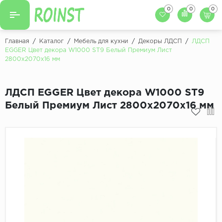
0
0
0
Назад
Назад
Главная
/
Каталог
/
Мебель для кухни
/
Декоры ЛДСП
/
ЛДСП
EGGER Цвет декора W1000 ST9 Белый Премиум Лист
Заказать кухню
2800x2070х16 мм
Кухни на заказ
Фасады для кухни
Декоры фасадов
Столешницы для к
ЛДСП EGGER Цвет декора W1000 ST9
Белый Премиум Лист 2800x2070х16 мм
Кухонный фартук
Декоры столешниц
Мойки для кухни
Декоры кухонных фартуков
Декоры ЛДСП для мебели
Декоры обоев под мебель