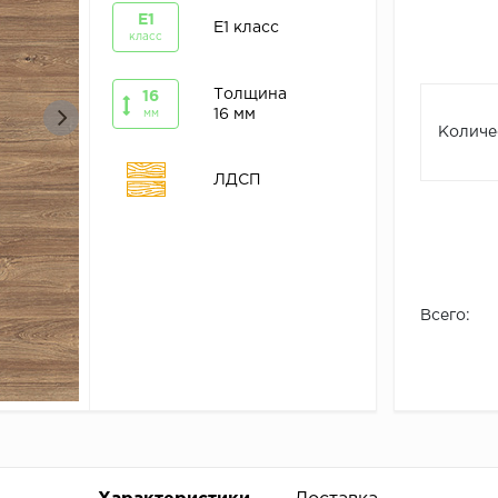
E1
E1 класс
класс
Толщина
16
16 мм
мм
Количе
ЛДСП
Всего: