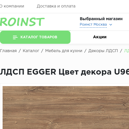
О компании
Доставка и оплата
Выбранный магазин
Роинст Москва
Акции
КАТАЛОГ ТОВАРОВ
Главная
/
Каталог
/
Мебель для кухни
/
Декоры ЛДСП
/
ЛД
ЛДСП EGGER Цвет декора U96