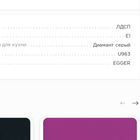
ЛДСП
E1
 для кухни
Диамант серый
U963
EGGER