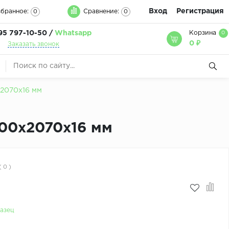
Вход
Регистрация
бранное:
Сравнение:
0
0
95 797-10-50 /
Whatsapp
Корзина
0
0 ₽
Заказать звонок
2070х16 мм
800x2070х16 мм
( 0 )
азец