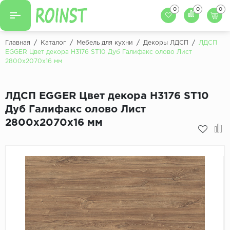
0
0
0
Назад
Назад
Главная
/
Каталог
/
Мебель для кухни
/
Декоры ЛДСП
/
ЛДСП
EGGER Цвет декора H3176 ST10 Дуб Галифакс олово Лист
Заказать кухню
2800x2070х16 мм
Кухни на заказ
Фасады для кухни
Декоры фасадов
Столешницы для к
ЛДСП EGGER Цвет декора H3176 ST10
Дуб Галифакс олово Лист
Кухонный фартук
Декоры столешниц
2800x2070х16 мм
Мойки для кухни
Декоры кухонных фартуков
Декоры ЛДСП для мебели
Декоры обоев под мебель