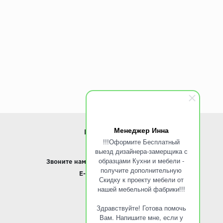
Коллекция:
Дерево
Менеджер Инна
ИНФОРМАЦИЯ
!!!Оформите Бесплатный
выезд дизайнера-замерщика с
www.ROINST.ru
образцами Кухни и мебели -
Звоните нам:
8 495 797-10-50 /
Whatsapp
получите дополнительную
E-mail:
info@roinst.ru
Скидку к проекту мебели от
нашей мебельной фабрики!!!
О КОМПАНИИ
Здравствуйте! Готова помочь
О компании
Вам. Напишите мне, если у
Контакты