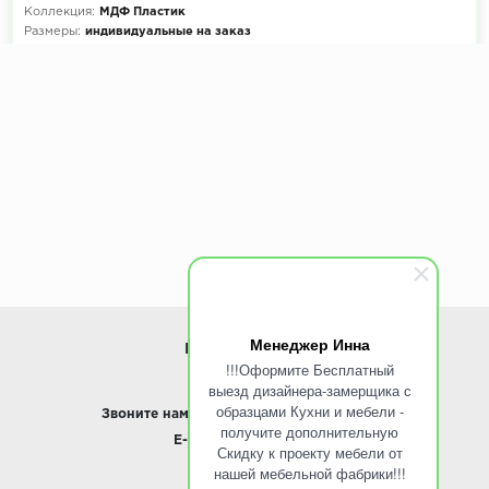
Коллекция:
МДФ Пластик
Размеры:
индивидуальные на заказ
Декоры кухни на выбор:
900+ цветов
Эскиз и расчет стоимости:
Бесплатно
Менеджер Инна
ИНФОРМАЦИЯ
!!!Оформите Бесплатный
выезд дизайнера-замерщика с
www.ROINST.ru
образцами Кухни и мебели -
Звоните нам:
8 495 797-10-50 /
Whatsapp
получите дополнительную
E-mail:
info@roinst.ru
Скидку к проекту мебели от
нашей мебельной фабрики!!!
О КОМПАНИИ