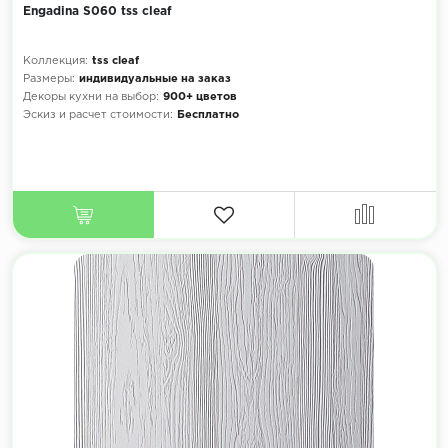
Engadina S060 tss cleaf
Коллекция:
tss cleaf
Размеры:
индивидуальные на заказ
Декоры кухни на выбор:
900+ цветов
Эскиз и расчет стоимости:
Бесплатно