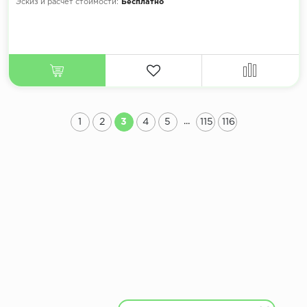
Эскиз и расчет стоимости:
Бесплатно
...
1
2
3
4
5
115
116