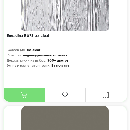
Engadina B073 tss cleaf
Коллекция:
tss cleaf
Размеры:
индивидуальные на заказ
Декоры кухни на выбор:
900+ цветов
Эскиз и расчет стоимости:
Бесплатно