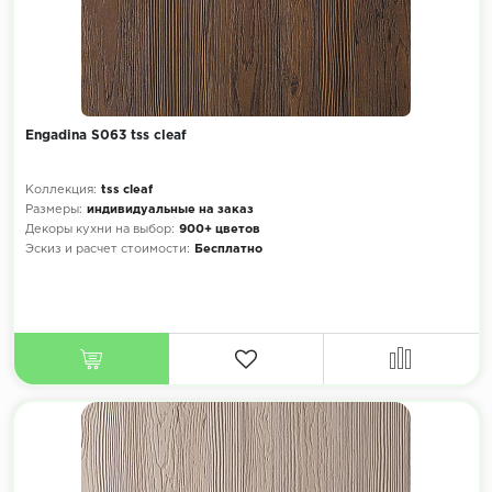
Engadina S063 tss cleaf
Коллекция:
tss cleaf
Размеры:
индивидуальные на заказ
Декоры кухни на выбор:
900+ цветов
Эскиз и расчет стоимости:
Бесплатно