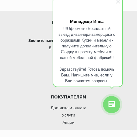
Менеджер Инна
ИНФОРМАЦИЯ
!!!Оформите Бесплатный
выезд дизайнера-замерщика с
www.ROINST.ru
образцами Кухни и мебели -
Звоните нам:
8 495 797-10-50 /
Whatsapp
получите дополнительную
E-mail:
info@roinst.ru
Скидку к проекту мебели от
нашей мебельной фабрики!!!
О КОМПАНИИ
Здравствуйте! Готова помочь
О компании
Вам. Напишите мне, если у
Контакты
Вас появятся вопросы.
Кухни оптом
ПОКУПАТЕЛЯМ
Доставка и оплата
Услуги
Акции