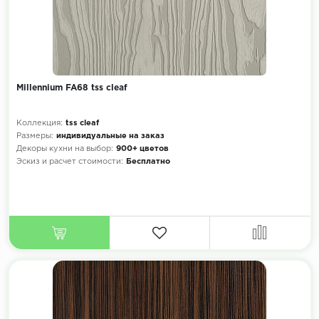
Millennium FA68 tss cleaf
Коллекция:
tss cleaf
Размеры:
индивидуальные на заказ
Декоры кухни на выбор:
900+ цветов
Эскиз и расчет стоимости:
Бесплатно