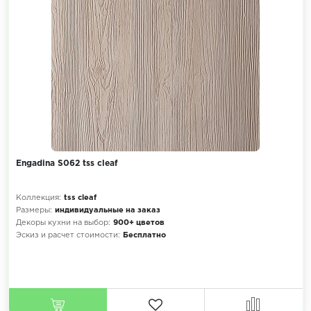
Engadina S062 tss cleaf
Коллекция:
tss cleaf
Размеры:
индивидуальные на заказ
Декоры кухни на выбор:
900+ цветов
Эскиз и расчет стоимости:
Бесплатно