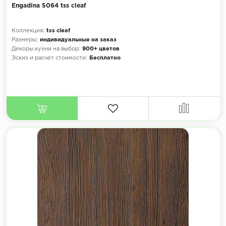
Engadina S064 tss cleaf
Коллекция:
tss cleaf
Размеры:
индивидуальные на заказ
Декоры кухни на выбор:
900+ цветов
Эскиз и расчет стоимости:
Бесплатно