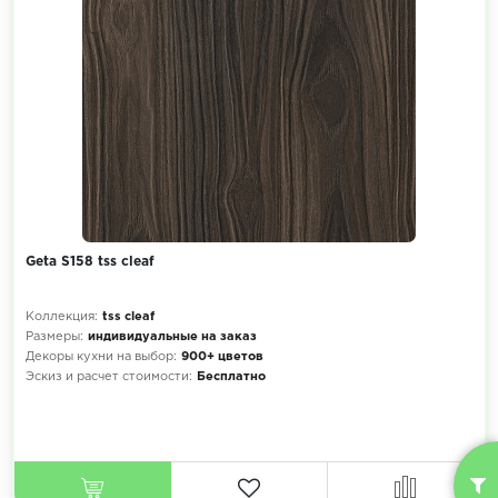
Geta S158 tss cleaf
Коллекция:
tss cleaf
Размеры:
индивидуальные на заказ
Декоры кухни на выбор:
900+ цветов
Эскиз и расчет стоимости:
Бесплатно