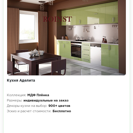
Кухня Аделита
Коллекция:
МДФ Плёнка
Размеры:
индивидуальные на заказ
Декоры кухни на выбор:
900+ цветов
Эскиз и расчет стоимости:
Бесплатно