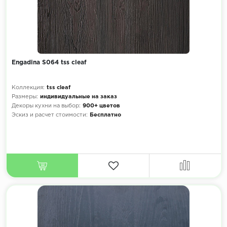
Engadina S064 tss cleaf
Коллекция:
tss cleaf
Размеры:
индивидуальные на заказ
Декоры кухни на выбор:
900+ цветов
Эскиз и расчет стоимости:
Бесплатно