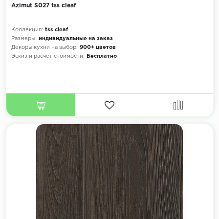
Azimut S027 tss cleaf
Коллекция:
tss cleaf
Размеры:
индивидуальные на заказ
Декоры кухни на выбор:
900+ цветов
Эскиз и расчет стоимости:
Бесплатно