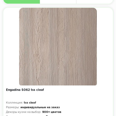
Engadina S062 tss cleaf
Коллекция:
tss cleaf
Размеры:
индивидуальные на заказ
Декоры кухни на выбор:
900+ цветов