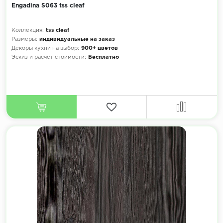
Engadina S063 tss cleaf
Коллекция:
tss cleaf
Размеры:
индивидуальные на заказ
Декоры кухни на выбор:
900+ цветов
Эскиз и расчет стоимости:
Бесплатно