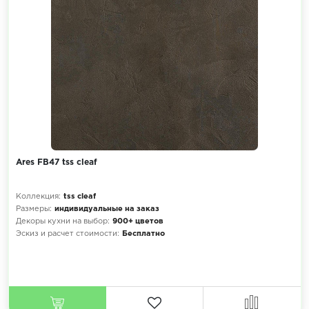
Ares FB47 tss cleaf
Коллекция:
tss cleaf
Размеры:
индивидуальные на заказ
Декоры кухни на выбор:
900+ цветов
Эскиз и расчет стоимости:
Бесплатно